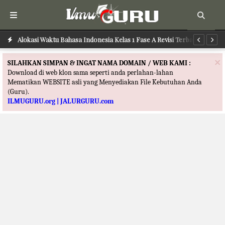
Alokasi Waktu Ushul Fikih Kelas 12 Fase F Merdeka Terbaru
Alokasi Waktu Bahasa Indonesia Kelas 1 Fase A Revisi Terbaru
Al
×
SILAHKAN SIMPAN & INGAT NAMA DOMAIN / WEB KAMI :
Download di web klon sama seperti anda perlahan-lahan
Mematikan WEBSITE asli yang Menyediakan File Kebutuhan Anda
(Guru).
ILMUGURU.org | JALURGURU.com