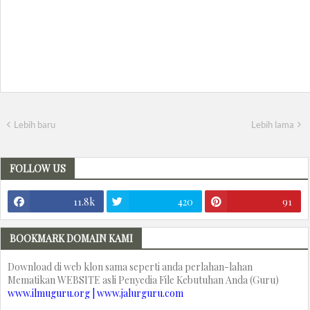
Lebih baru
Lebih lama
FOLLOW US
11.8k
420
91
BOOKMARK DOMAIN KAMI
Download di web klon sama seperti anda perlahan-lahan
Mematikan WEBSITE asli Penyedia File Kebutuhan Anda (Guru)
www.ilmuguru.org | www.jalurguru.com