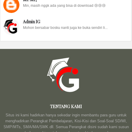
Min, masih nggk ada yang bisa di download 😢😢😢
Admin IG
Mohon bersabar bosku nanti juga ke buka sendiri li...
TENTANG KAMI
Situs ini kami hadirkan hanya sekedar ingin membantu para guru untuk
menghadirkan Perangkat Pembelajaran, Kisi-Kisi dan Soal-Soal SD/MI,
SMP/MTs, SMA/MA/SMK dll. Semua Perangkat disini sudah kami susun