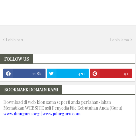
Lebih baru
Lebih lama
FOLLOW US
11.8k
420
91
BOOKMARK DOMAIN KAMI
Download di web klon sama seperti anda perlahan-lahan
Mematikan WEBSITE asli Penyedia File Kebutuhan Anda (Guru)
www.ilmuguru.org | www.jalurguru.com