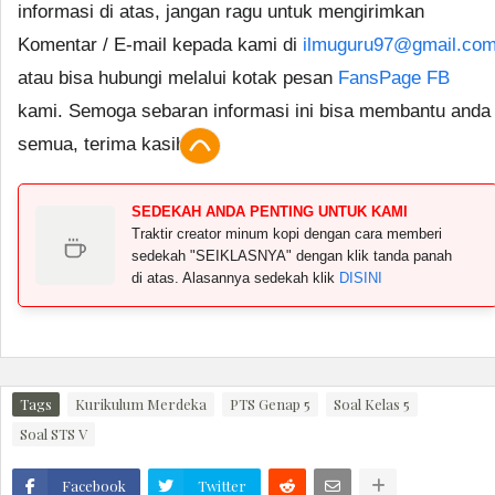
informasi di atas, jangan ragu untuk mengirimkan
Komentar / E-mail kepada kami di
ilmuguru97@gmail.co
atau bisa hubungi melalui kotak pesan
FansPage FB
kami. Semoga sebaran informasi ini bisa membantu anda
semua, terima kasih.
SEDEKAH ANDA PENTING UNTUK KAMI
Traktir creator minum kopi dengan cara memberi
sedekah "SEIKLASNYA" dengan klik tanda panah
di atas. Alasannya sedekah klik
DISINI
Tags
Kurikulum Merdeka
PTS Genap 5
Soal Kelas 5
Soal STS V
Facebook
Twitter