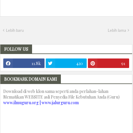
Lebih baru
Lebih lama
FOLLOW US
11.8k
420
91
BOOKMARK DOMAIN KAMI
Download di web klon sama seperti anda perlahan-lahan
Mematikan WEBSITE asli Penyedia File Kebutuhan Anda (Guru)
www.ilmuguru.org | www.jalurguru.com