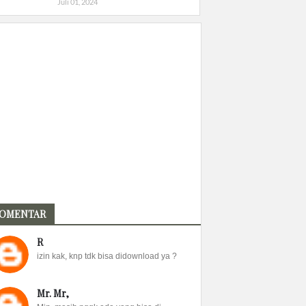
Juli 01, 2024
OMENTAR
R
izin kak, knp tdk bisa didownload ya ?
Mr. Mr,