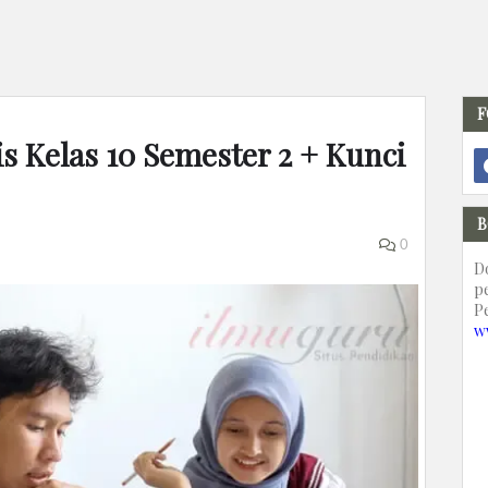
F
s Kelas 10 Semester 2 + Kunci
B
0
D
p
P
w