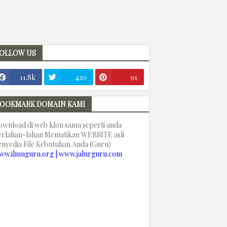
OLLOW US
11.8k
420
91
OOKMARK DOMAIN KAMI
ownload di web klon sama seperti anda
erlahan-lahan Mematikan WEBSITE asli
enyedia File Kebutuhan Anda (Guru)
ww.ilmuguru.org | www.jalurguru.com