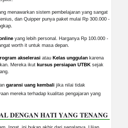
ng menawarkan sistem pembelajaran yang sangat
 Zenius, dan Quipper punya paket mulai Rp 300.000 -
ngkap.
online
yang lebih personal. Harganya Rp 100.000 -
angat worth it untuk masa depan.
rogram akselerasi
atau
Kelas unggulan
karena
ikan. Mereka ikut
kursus persiapan UTBK
sejak
ang.
kan
garansi uang kembali
jika nilai tidak
aan mereka terhadap kualitas pengajaran yang
AL DENGAN HATI YANG TENANG
m. Ingat, ini bukan akhir dari segalanya. Ujian