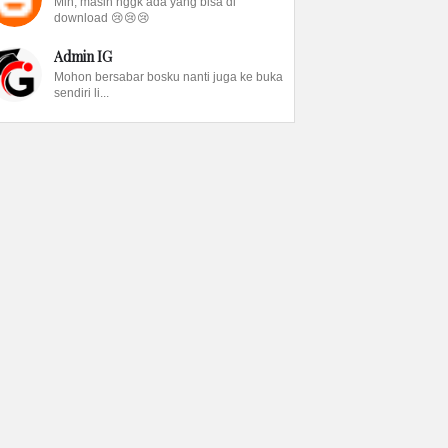
Min, masih nggk ada yang bisa di
download 😢😢😢
Admin IG
Mohon bersabar bosku nanti juga ke buka
sendiri li...