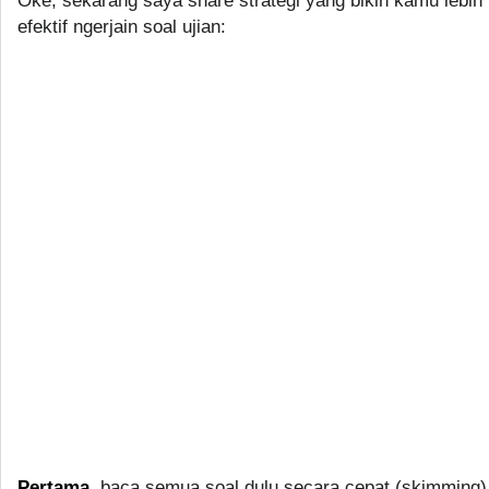
Oke, sekarang saya share strategi yang bikin kamu lebih
efektif ngerjain soal ujian:
Pertama
, baca semua soal dulu secara cepat (skimming)