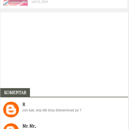
Juli 01, 2024
KOMENTAR
R
izin kak, knp tdk bisa didownload ya ?
Mr. Mr,