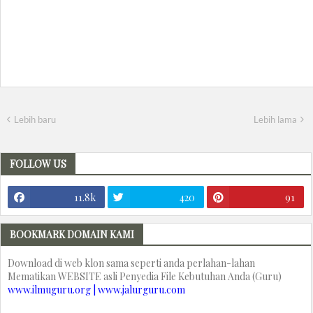
Lebih baru
Lebih lama
FOLLOW US
11.8k
420
91
BOOKMARK DOMAIN KAMI
Download di web klon sama seperti anda perlahan-lahan
Mematikan WEBSITE asli Penyedia File Kebutuhan Anda (Guru)
www.ilmuguru.org | www.jalurguru.com