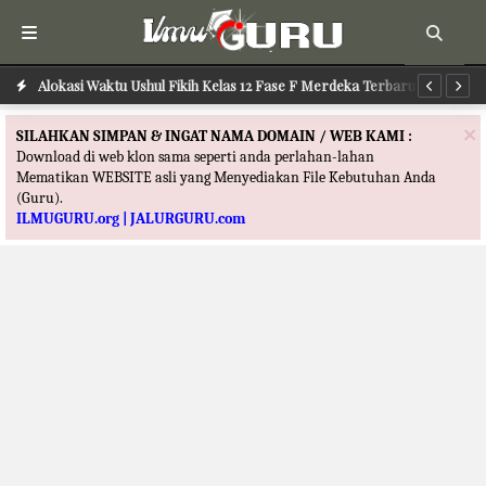
Alokasi Waktu Ilmu Tafsir Kelas 12 Fase F Merdeka Terbaru
Alokasi Waktu Ushul Fikih Kelas 12 Fase F Merdeka Terbaru
Al
×
SILAHKAN SIMPAN & INGAT NAMA DOMAIN / WEB KAMI :
Download di web klon sama seperti anda perlahan-lahan
Mematikan WEBSITE asli yang Menyediakan File Kebutuhan Anda
(Guru).
ILMUGURU.org | JALURGURU.com