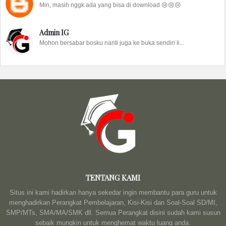
Min, masih nggk ada yang bisa di download 😢😢😢
Admin IG
Mohon bersabar bosku nanti juga ke buka sendiri li...
TENTANG KAMI
Situs ini kami hadirkan hanya sekedar ingin membantu para guru untuk
menghadirkan Perangkat Pembelajaran, Kisi-Kisi dan Soal-Soal SD/MI,
SMP/MTs, SMA/MA/SMK dll. Semua Perangkat disini sudah kami susun
sebaik mungkin untuk menghemat waktu luang anda.