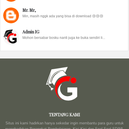
Mr. Mr,
Min, masih nggk ada yang bisa di download 😢😢😢
Admin IG
Mohon bersabar bosku nanti juga ke buka sendiri li...
TENTANG KAMI
Situs ini kami hadirkan hanya sekedar ingin membantu para guru untuk
menghadirkan Perangkat Pembelajaran, Kisi-Kisi dan Soal-Soal SD/MI,