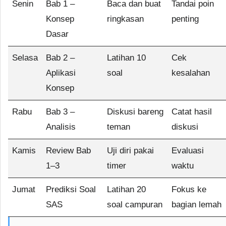
Senin
Bab 1 –
Baca dan buat
Tandai poin
Konsep
ringkasan
penting
Dasar
Selasa
Bab 2 –
Latihan 10
Cek
Aplikasi
soal
kesalahan
Konsep
Rabu
Bab 3 –
Diskusi bareng
Catat hasil
Analisis
teman
diskusi
Kamis
Review Bab
Uji diri pakai
Evaluasi
1–3
timer
waktu
Jumat
Prediksi Soal
Latihan 20
Fokus ke
SAS
soal campuran
bagian lemah