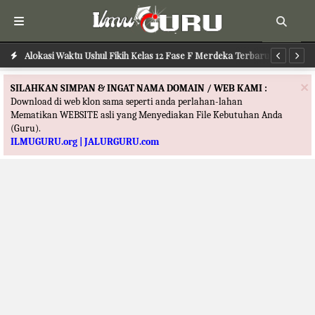
Alokasi Waktu Ilmu Tafsir Kelas 12 Fase F Merdeka Terbaru
Alokasi Waktu Ushul Fikih Kelas 12 Fase F Merdeka Terbaru
Al
×
SILAHKAN SIMPAN & INGAT NAMA DOMAIN / WEB KAMI :
Download di web klon sama seperti anda perlahan-lahan
Mematikan WEBSITE asli yang Menyediakan File Kebutuhan Anda
(Guru).
ILMUGURU.org | JALURGURU.com