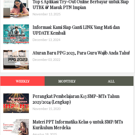
Top 5 Aplikasi Try-Out Online Berbayar untuk Siap
UTBK & Masuk PTN Impian
November 13, 2025
Informasi: Kami Siap Ganti LINK Yang Mati dan
UPDATE Kembali
December 13, 2024
Aturan Baru PPG 2023, Para Guru Wajib Anda Tahu!
December 03, 2022
WEEKLY
MONTHLY
ALL
Perangkat Pembelajaran K13 SMP-MTs Tahun
2023/2024 (Lengkap)
November 15, 2020
Materi PPT Informatika Kelas 9 untuk SMP/MTs
Kurikulum Merdeka
Agustus 18, 2025