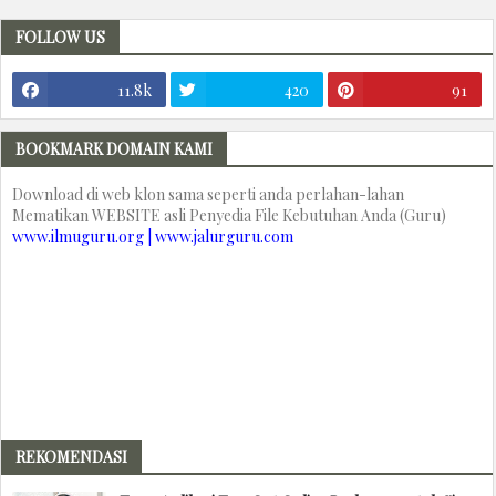
FOLLOW US
11.8k
420
91
BOOKMARK DOMAIN KAMI
Download di web klon sama seperti anda perlahan-lahan
Mematikan WEBSITE asli Penyedia File Kebutuhan Anda (Guru)
www.ilmuguru.org | www.jalurguru.com
REKOMENDASI