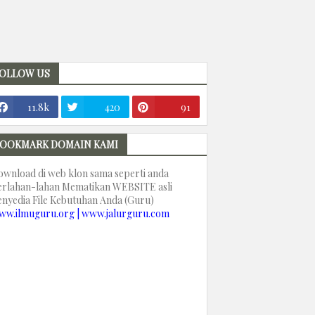
OLLOW US
11.8k
420
91
OOKMARK DOMAIN KAMI
ownload di web klon sama seperti anda
erlahan-lahan Mematikan WEBSITE asli
enyedia File Kebutuhan Anda (Guru)
ww.ilmuguru.org | www.jalurguru.com