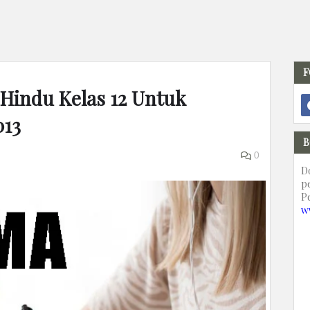
F
indu Kelas 12 Untuk
13
B
0
D
p
P
w