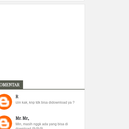
OMENTAR
R
izin kak, knp tdk bisa didownload ya ?
Mr. Mr,
Min, masih nggk ada yang bisa di
download 😢😢😢