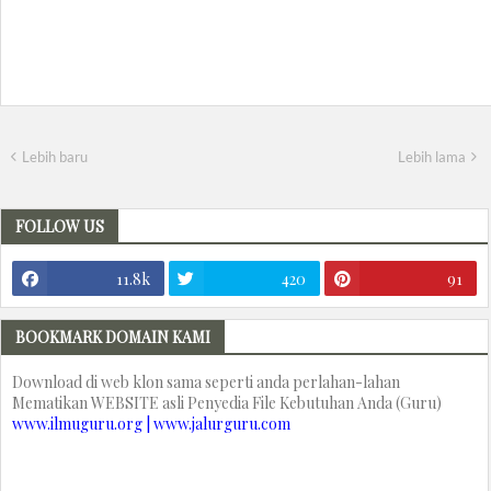
Lebih baru
Lebih lama
FOLLOW US
11.8k
420
91
BOOKMARK DOMAIN KAMI
Download di web klon sama seperti anda perlahan-lahan
Mematikan WEBSITE asli Penyedia File Kebutuhan Anda (Guru)
www.ilmuguru.org | www.jalurguru.com