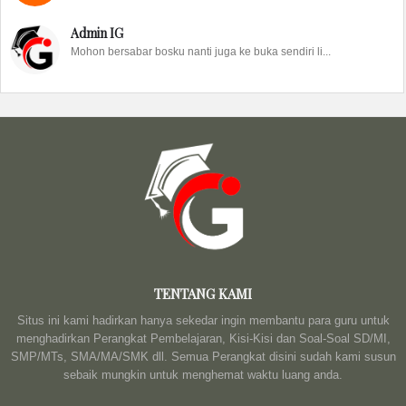
Admin IG
Mohon bersabar bosku nanti juga ke buka sendiri li...
TENTANG KAMI
Situs ini kami hadirkan hanya sekedar ingin membantu para guru untuk
menghadirkan Perangkat Pembelajaran, Kisi-Kisi dan Soal-Soal SD/MI,
SMP/MTs, SMA/MA/SMK dll. Semua Perangkat disini sudah kami susun
sebaik mungkin untuk menghemat waktu luang anda.