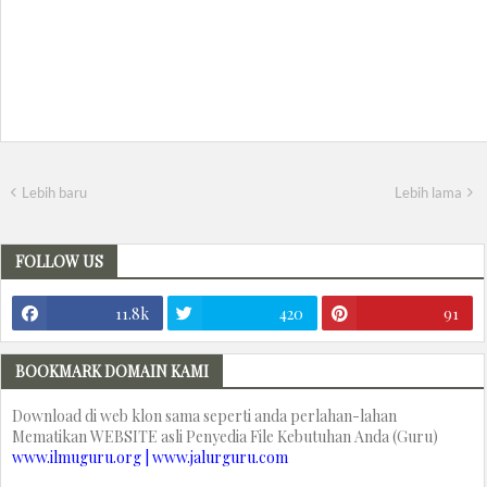
Lebih baru
Lebih lama
FOLLOW US
11.8k
420
91
BOOKMARK DOMAIN KAMI
Download di web klon sama seperti anda perlahan-lahan
Mematikan WEBSITE asli Penyedia File Kebutuhan Anda (Guru)
www.ilmuguru.org | www.jalurguru.com