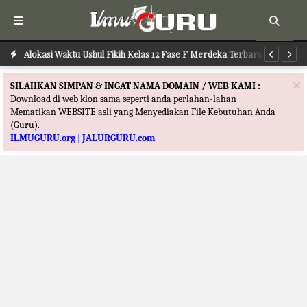
Alokasi Waktu Ushul Fikih Kelas 12 Fase F Merdeka Terbaru
Alokasi Waktu Ilmu Tafsir Kelas 12 Fase F Merdeka Terbaru
Al
×
SILAHKAN SIMPAN & INGAT NAMA DOMAIN / WEB KAMI :
Download di web klon sama seperti anda perlahan-lahan
Mematikan WEBSITE asli yang Menyediakan File Kebutuhan Anda
(Guru).
ILMUGURU.org | JALURGURU.com