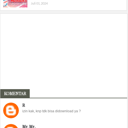
Juli 01, 2024
KOMENTAR
R
izin kak, knp tdk bisa didownload ya ?
Mr. Mr,