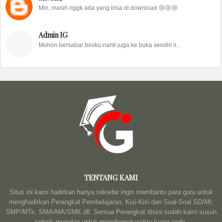
Min, masih nggk ada yang bisa di download 😢😢😢
Admin IG
Mohon bersabar bosku nanti juga ke buka sendiri li...
TENTANG KAMI
Situs ini kami hadirkan hanya sekedar ingin membantu para guru untuk
menghadirkan Perangkat Pembelajaran, Kisi-Kisi dan Soal-Soal SD/MI,
SMP/MTs, SMA/MA/SMK dll. Semua Perangkat disini sudah kami susun
sebaik mungkin untuk menghemat waktu luang anda.