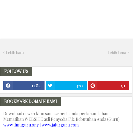
Lebih baru
Lebih lama
FOLLOW US
11.8k
420
91
BOOKMARK DOMAIN KAMI
Download di web klon sama seperti anda perlahan-lahan
Mematikan WEBSITE asli Penyedia File Kebutuhan Anda (Guru)
www.ilmuguru.org | www.jalurguru.com