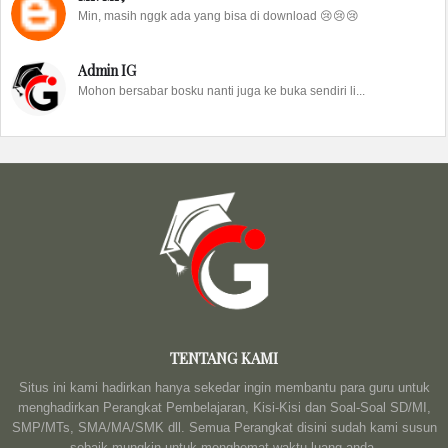
Min, masih nggk ada yang bisa di download 😢😢😢
Admin IG
Mohon bersabar bosku nanti juga ke buka sendiri li...
TENTANG KAMI
Situs ini kami hadirkan hanya sekedar ingin membantu para guru untuk
menghadirkan Perangkat Pembelajaran, Kisi-Kisi dan Soal-Soal SD/MI,
SMP/MTs, SMA/MA/SMK dll. Semua Perangkat disini sudah kami susun
sebaik mungkin untuk menghemat waktu luang anda.