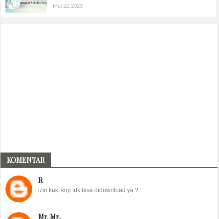
Mei 22, 2023
KOMENTAR
R
izin kak, knp tdk bisa didownload ya ?
Mr. Mr,