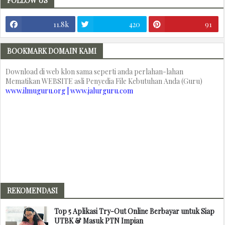
FOLLOW US
11.8k
420
91
BOOKMARK DOMAIN KAMI
Download di web klon sama seperti anda perlahan-lahan
Mematikan WEBSITE asli Penyedia File Kebutuhan Anda (Guru)
www.ilmuguru.org | www.jalurguru.com
REKOMENDASI
Top 5 Aplikasi Try-Out Online Berbayar untuk Siap
UTBK & Masuk PTN Impian