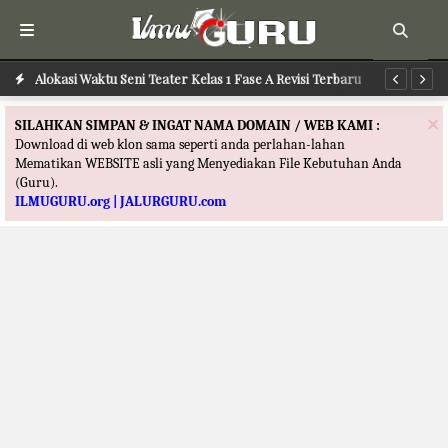
Alokasi Waktu Seni Tari Kelas 1 Fase A Revisi Terbaru
Alokasi Waktu Seni Teater Kelas 1 Fase A Revisi Terbaru
Al
×
SILAHKAN SIMPAN & INGAT NAMA DOMAIN / WEB KAMI :
Download di web klon sama seperti anda perlahan-lahan
Mematikan WEBSITE asli yang Menyediakan File Kebutuhan Anda
(Guru).
ILMUGURU.org | JALURGURU.com