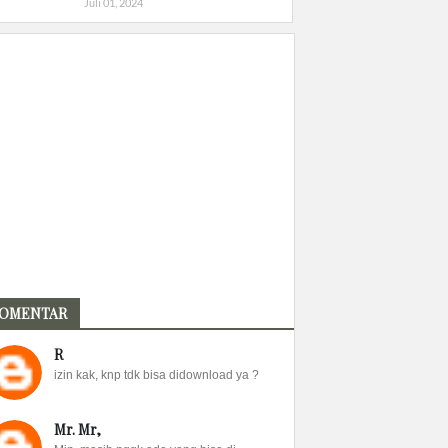
Juli 01, 2024
OMENTAR
R
izin kak, knp tdk bisa didownload ya ?
Mr. Mr,