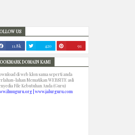
OLLOW US
11.8k
420
91
OOKMARK DOMAIN KAMI
ownload di web klon sama seperti anda
erlahan-lahan Mematikan WEBSITE asli
enyedia File Kebutuhan Anda (Guru)
ww.ilmuguru.org | www.jalurguru.com