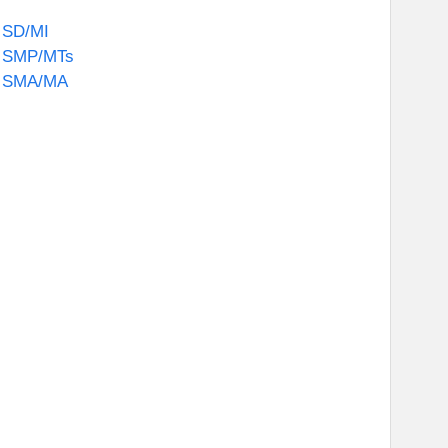
 SD/MI
t SMP/MTs
t SMA/MA