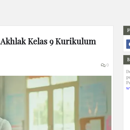
F
h Akhlak Kelas 9 Kurikulum
B
0
D
p
P
w