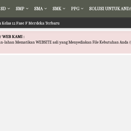
SD
SMP
SMA
SMK
PPG
SOLUSI UNTUK AND
sir Kelas 12 Fase F Merdeka Terbaru
 Fikih Kelas 12 Fase F Merdeka Terbaru
/ WEB KAMI :
han-lahan Mematikan WEBSITE asli yang Menyediakan File Kebutuhan Anda (