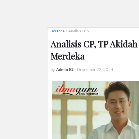
Beranda
Analisis CP 9
Analisis CP, TP Akida
Merdeka
by
Admin IG
-
Desember 22, 2024