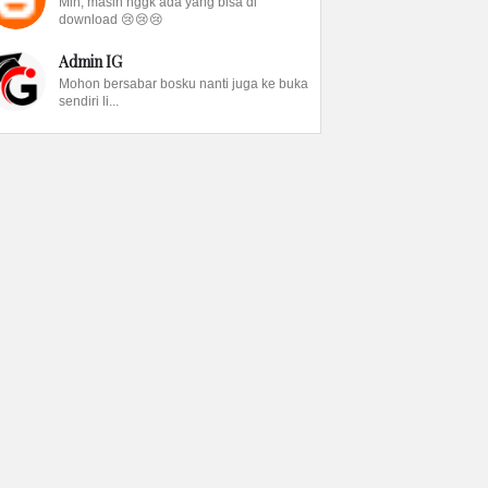
Min, masih nggk ada yang bisa di
download 😢😢😢
Admin IG
Mohon bersabar bosku nanti juga ke buka
sendiri li...