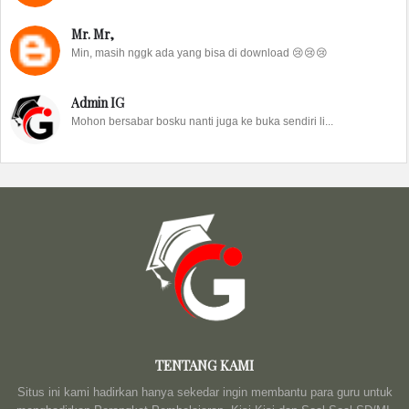
Mr. Mr,
Min, masih nggk ada yang bisa di download 😢😢😢
Admin IG
Mohon bersabar bosku nanti juga ke buka sendiri li...
TENTANG KAMI
Situs ini kami hadirkan hanya sekedar ingin membantu para guru untuk