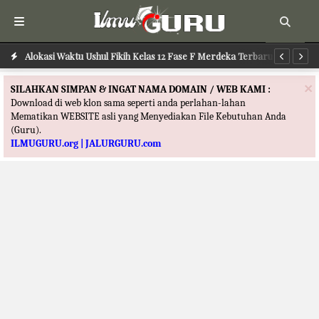
Alokasi Waktu Ushul Fikih Kelas 12 Fase F Merdeka Terbaru
Alokasi Waktu Ilmu Tafsir Kelas 12 Fase F Merdeka Terbaru
Al
×
SILAHKAN SIMPAN & INGAT NAMA DOMAIN / WEB KAMI :
Download di web klon sama seperti anda perlahan-lahan
Mematikan WEBSITE asli yang Menyediakan File Kebutuhan Anda
(Guru).
ILMUGURU.org | JALURGURU.com