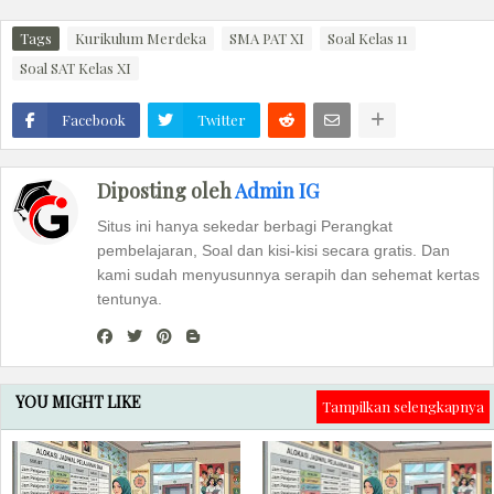
Tags
Kurikulum Merdeka
SMA PAT XI
Soal Kelas 11
Soal SAT Kelas XI
Facebook
Twitter
Diposting oleh
Admin IG
Situs ini hanya sekedar berbagi Perangkat
pembelajaran, Soal dan kisi-kisi secara gratis. Dan
kami sudah menyusunnya serapih dan sehemat kertas
tentunya.
YOU MIGHT LIKE
Tampilkan selengkapnya