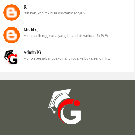
R
izin kak, knp tdk bisa didownload ya ?
Mr. Mr,
Min, masih nggk ada yang bisa di download 😢😢😢
Admin IG
Mohon bersabar bosku nanti juga ke buka sendiri li...