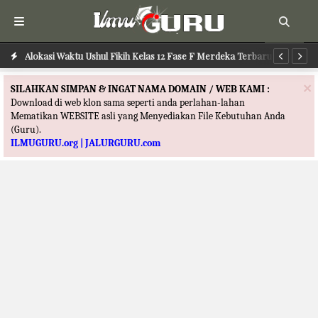
Alokasi Waktu Ushul Fikih Kelas 12 Fase F Merdeka Terbaru
Alokasi Waktu Ilmu Tafsir Kelas 12 Fase F Merdeka Terbaru
Al
×
SILAHKAN SIMPAN & INGAT NAMA DOMAIN / WEB KAMI :
Download di web klon sama seperti anda perlahan-lahan
Mematikan WEBSITE asli yang Menyediakan File Kebutuhan Anda
(Guru).
ILMUGURU.org | JALURGURU.com