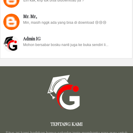
izin kak, knp tdk bisa didownload ya ?
Mr. Mr,
Min, masih nggk ada yang bisa di download 😢😢😢
Admin IG
Mohon bersabar bosku nanti juga ke buka sendiri li...
TENTANG KAMI
Situs ini kami hadirkan hanya sekedar ingin membantu para guru untuk