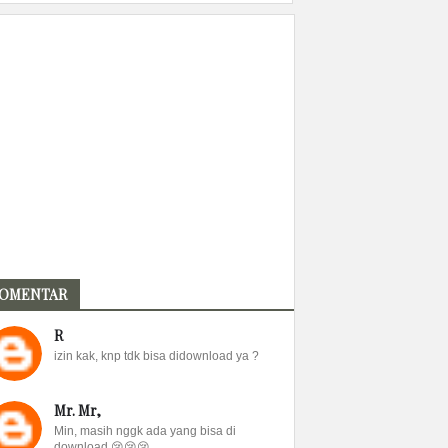
OMENTAR
R
izin kak, knp tdk bisa didownload ya ?
Mr. Mr,
Min, masih nggk ada yang bisa di
download 😢😢😢