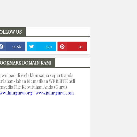
OLLOW US
11.8k
420
91
OOKMARK DOMAIN KAMI
ownload di web klon sama seperti anda
erlahan-lahan Mematikan WEBSITE asli
enyedia File Kebutuhan Anda (Guru)
ww.ilmuguru.org | www.jalurguru.com