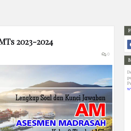
F
 MTs 2023-2024
0
B
D
p
P
w