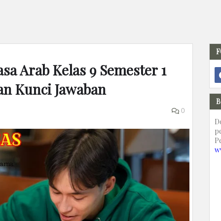
F
sa Arab Kelas 9 Semester 1
an Kunci Jawaban
B
0
D
p
P
w