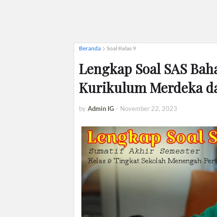
Beranda
Soal Kelas 9
Lengkap Soal SAS Baha
Kurikulum Merdeka d
by
Admin IG
-
November 22, 2023