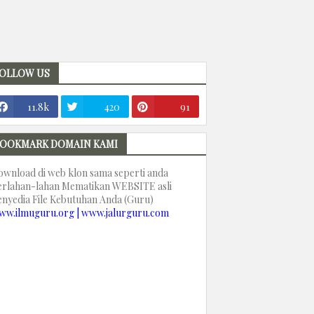
OLLOW US
11.8k
420
91
OOKMARK DOMAIN KAMI
ownload di web klon sama seperti anda
erlahan-lahan Mematikan WEBSITE asli
enyedia File Kebutuhan Anda (Guru)
ww.ilmuguru.org | www.jalurguru.com