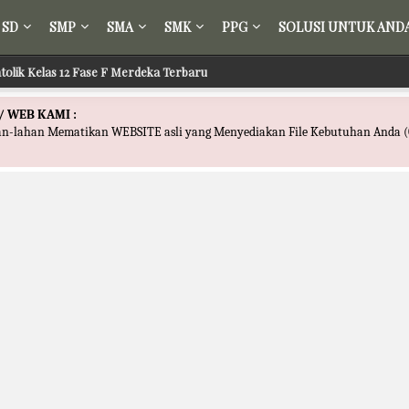
SD
SMP
SMA
SMK
PPG
SOLUSI UNTUK AND
tolik Kelas 12 Fase F Merdeka Terbaru
a Hindu Kelas 12 Fase F Merdeka Terbaru
/ WEB KAMI :
han-lahan Mematikan WEBSITE asli yang Menyediakan File Kebutuhan Anda (