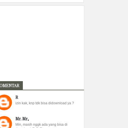
OMENTAR
R
izin kak, knp tdk bisa didownload ya ?
Mr. Mr,
Min, masih nggk ada yang bisa di