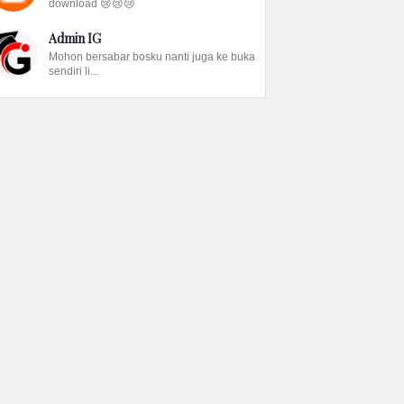
download 😢😢😢
Admin IG
Mohon bersabar bosku nanti juga ke buka
sendiri li...