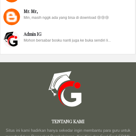
Mr. Mr,
Min, masih nggk ada yang bisa di download 😢😢😢
Admin IG
Mohon bersabar bosku nanti juga ke buka sendiri li...
TENTANG KAMI
Situs ini kami hadirkan hanya sekedar ingin membantu para guru untuk