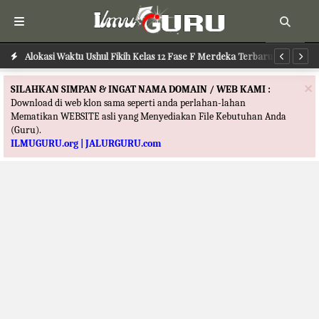
Alokasi Waktu Ilmu Tafsir Kelas 12 Fase F Merdeka Terbaru
Alokasi Waktu Ushul Fikih Kelas 12 Fase F Merdeka Terbaru
Al
×
SILAHKAN SIMPAN & INGAT NAMA DOMAIN / WEB KAMI :
Download di web klon sama seperti anda perlahan-lahan
Mematikan WEBSITE asli yang Menyediakan File Kebutuhan Anda
(Guru).
ILMUGURU.org | JALURGURU.com