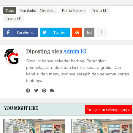
Tags
Kurikulum Merdeka
Prota Kelas 2
Prota MI
Prota SD
Facebook
Twitter
Diposting oleh
Admin IG
Situs ini hanya sekedar berbagi Perangkat
pembelajaran, Soal dan kisi-kisi secara gratis. Dan
kami sudah menyusunnya serapih dan sehemat kertas
tentunya.
YOU MIGHT LIKE
Tampilkan selengkapnya