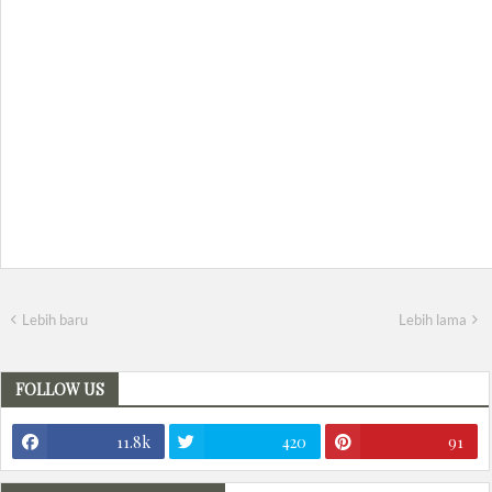
Lebih baru
Lebih lama
FOLLOW US
11.8k
420
91