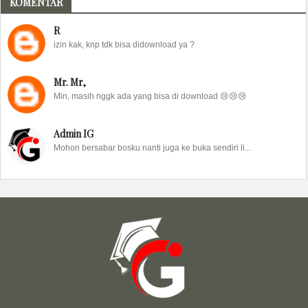
KOMENTAR
R
izin kak, knp tdk bisa didownload ya ?
Mr. Mr,
Min, masih nggk ada yang bisa di download 😢😢😢
Admin IG
Mohon bersabar bosku nanti juga ke buka sendiri li...