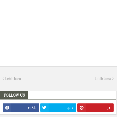
Lebih baru
Lebih lama
FOLLOW US
11.8k
420
91