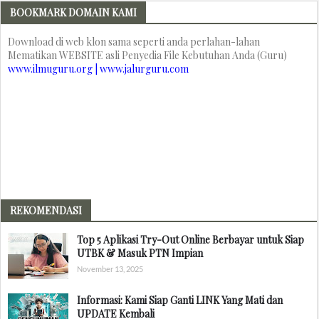
BOOKMARK DOMAIN KAMI
Download di web klon sama seperti anda perlahan-lahan
Mematikan WEBSITE asli Penyedia File Kebutuhan Anda (Guru)
www.ilmuguru.org | www.jalurguru.com
REKOMENDASI
Top 5 Aplikasi Try-Out Online Berbayar untuk Siap
UTBK & Masuk PTN Impian
November 13, 2025
Informasi: Kami Siap Ganti LINK Yang Mati dan
UPDATE Kembali