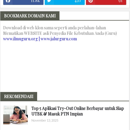
11.8k
420
91
BOOKMARK DOMAIN KAMI
Download di web klon sama seperti anda perlahan-lahan
Mematikan WEBSITE asli Penyedia File Kebutuhan Anda (Guru)
www.ilmuguru.org | www.jalurguru.com
REKOMENDASI
Top 5 Aplikasi Try-Out Online Berbayar untuk Siap
UTBK & Masuk PTN Impian
November 13, 2025