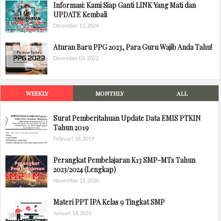
Informasi: Kami Siap Ganti LINK Yang Mati dan
UPDATE Kembali
December 13, 2024
Aturan Baru PPG 2023, Para Guru Wajib Anda Tahu!
December 03, 2022
WEEKLY
MONTHLY
ALL
Surat Pemberitahuan Update Data EMIS PTKIN
Tahun 2019
Februari 18, 2019
Perangkat Pembelajaran K13 SMP-MTs Tahun
2023/2024 (Lengkap)
November 15, 2020
Materi PPT IPA Kelas 9 Tingkat SMP
Januari 18, 2021