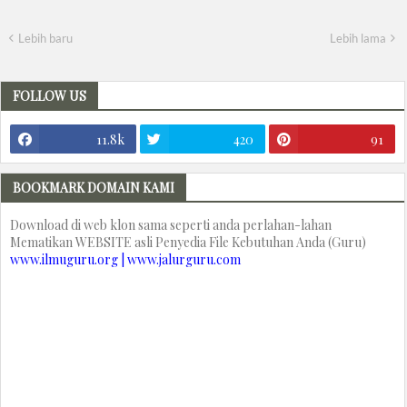
Lebih baru
Lebih lama
FOLLOW US
11.8k
420
91
BOOKMARK DOMAIN KAMI
Download di web klon sama seperti anda perlahan-lahan
Mematikan WEBSITE asli Penyedia File Kebutuhan Anda (Guru)
www.ilmuguru.org | www.jalurguru.com