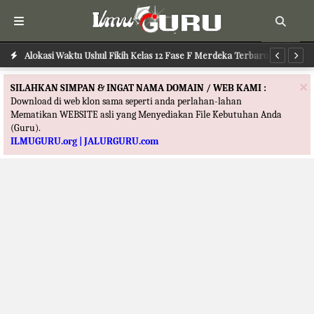
Alokasi Waktu Ilmu Tafsir Kelas 12 Fase F Merdeka Terbaru
Alokasi Waktu Ushul Fikih Kelas 12 Fase F Merdeka Terbaru
Al
×
SILAHKAN SIMPAN & INGAT NAMA DOMAIN / WEB KAMI :
Download di web klon sama seperti anda perlahan-lahan
Mematikan WEBSITE asli yang Menyediakan File Kebutuhan Anda
(Guru).
ILMUGURU.org | JALURGURU.com