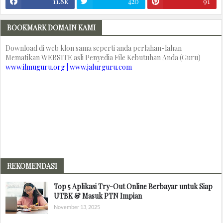
11.8k
420
91
BOOKMARK DOMAIN KAMI
Download di web klon sama seperti anda perlahan-lahan
Mematikan WEBSITE asli Penyedia File Kebutuhan Anda (Guru)
www.ilmuguru.org | www.jalurguru.com
REKOMENDASI
Top 5 Aplikasi Try-Out Online Berbayar untuk Siap
UTBK & Masuk PTN Impian
November 13, 2025