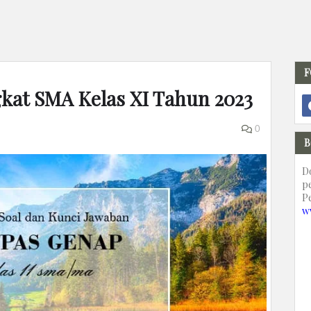
F
gkat SMA Kelas XI Tahun 2023
0
B
D
p
P
w