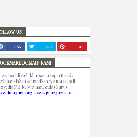
OLLOW US
11.8k
420
91
OOKMARK DOMAIN KAMI
ownload di web klon sama seperti anda
erlahan-lahan Mematikan WEBSITE asli
enyedia File Kebutuhan Anda (Guru)
ww.ilmuguru.org | www.jalurguru.com