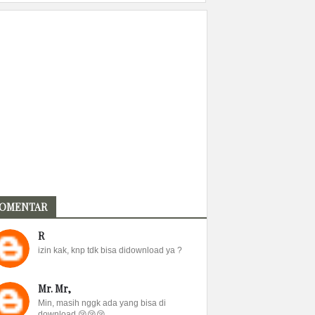
OMENTAR
R
izin kak, knp tdk bisa didownload ya ?
Mr. Mr,
Min, masih nggk ada yang bisa di
download 😢😢😢