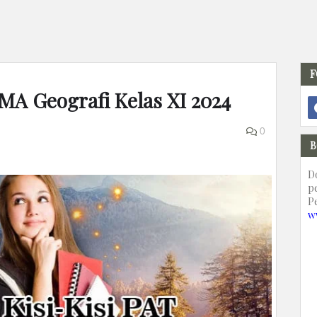
F
SMA Geografi Kelas XI 2024
0
B
D
p
P
w