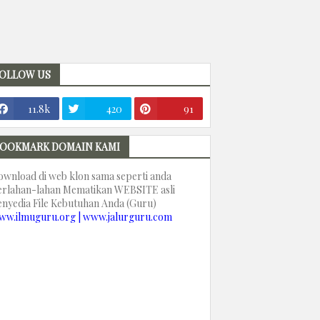
OLLOW US
11.8k
420
91
OOKMARK DOMAIN KAMI
ownload di web klon sama seperti anda
erlahan-lahan Mematikan WEBSITE asli
enyedia File Kebutuhan Anda (Guru)
ww.ilmuguru.org | www.jalurguru.com