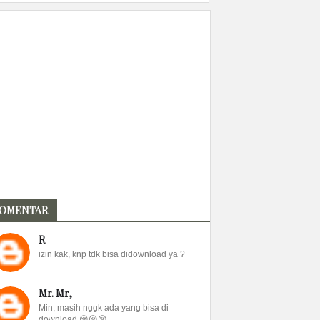
OMENTAR
R
izin kak, knp tdk bisa didownload ya ?
Mr. Mr,
Min, masih nggk ada yang bisa di
download 😢😢😢