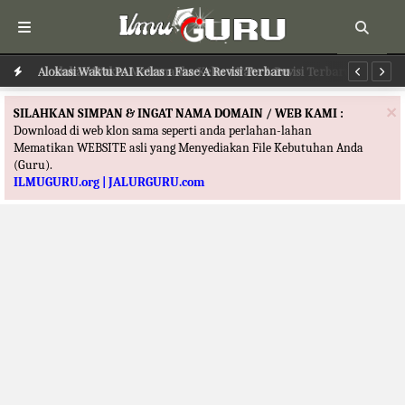
Alokasi Waktu Matematika Kelas 1 Fase A Revisi Terbaru
Alokasi Waktu PAI Kelas 1 Fase A Revisi Terbaru
Al
×
SILAHKAN SIMPAN & INGAT NAMA DOMAIN / WEB KAMI :
Download di web klon sama seperti anda perlahan-lahan
Mematikan WEBSITE asli yang Menyediakan File Kebutuhan Anda
(Guru).
ILMUGURU.org | JALURGURU.com