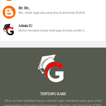
Mr. Mr,
Min, masih nggk ada yang bisa di download 😢😢😢
Admin IG
Mohon bersabar bosku nanti juga ke buka sendiri li...
TENTANG KAMI
Situs ini kami hadirkan hanya sekedar ingin membantu para guru untuk
menghadirkan Perangkat Pembelajaran, Kisi-Kisi dan Soal-Soal SD/MI,