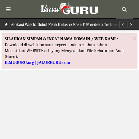
Alokasi Waktu Ushul Fikih Kelas 12 Fase F Merdeka Terbaru
Alokasi Waktu Ilmu Tafsir Kelas 12 Fase F Merdeka Terbaru
Al
×
SILAHKAN SIMPAN & INGAT NAMA DOMAIN / WEB KAMI :
Download di web klon sama seperti anda perlahan-lahan
Mematikan WEBSITE asli yang Menyediakan File Kebutuhan Anda
(Guru).
ILMUGURU.org | JALURGURU.com