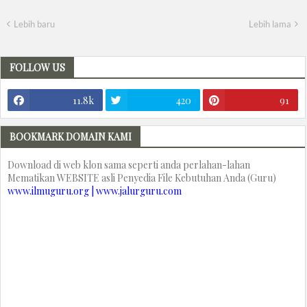
Lebih baru
Lebih lama
FOLLOW US
11.8k
420
91
BOOKMARK DOMAIN KAMI
Download di web klon sama seperti anda perlahan-lahan
Mematikan WEBSITE asli Penyedia File Kebutuhan Anda (Guru)
www.ilmuguru.org | www.jalurguru.com