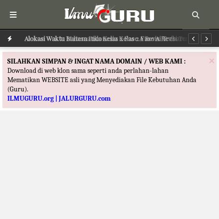
Alokasi Waktu Bahasa Indonesia Kelas 2 Fase A Revisi Terbaru
Alokasi Waktu Matematika Kelas 2 Fase A Revisi Terbaru
Al
×
SILAHKAN SIMPAN & INGAT NAMA DOMAIN / WEB KAMI :
Download di web klon sama seperti anda perlahan-lahan
Mematikan WEBSITE asli yang Menyediakan File Kebutuhan Anda
(Guru).
ILMUGURU.org | JALURGURU.com