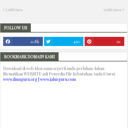
Lebih baru
Lebih lama
FOLLOW US
11.8k
420
91
BOOKMARK DOMAIN KAMI
Download di web klon sama seperti anda perlahan-lahan
Mematikan WEBSITE asli Penyedia File Kebutuhan Anda (Guru)
www.ilmuguru.org | www.jalurguru.com