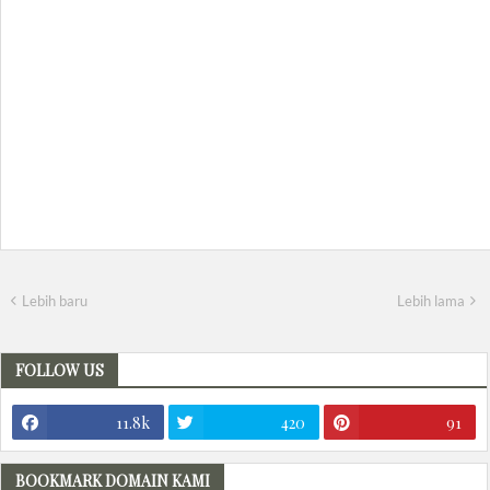
Lebih baru
Lebih lama
FOLLOW US
11.8k
420
91
BOOKMARK DOMAIN KAMI