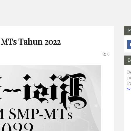
F
h MTs Tahun 2022
0
B
D
p
P
w