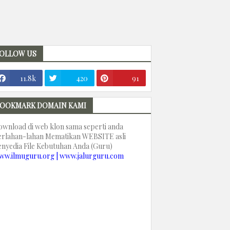
OLLOW US
11.8k
420
91
OOKMARK DOMAIN KAMI
ownload di web klon sama seperti anda
erlahan-lahan Mematikan WEBSITE asli
enyedia File Kebutuhan Anda (Guru)
ww.ilmuguru.org | www.jalurguru.com