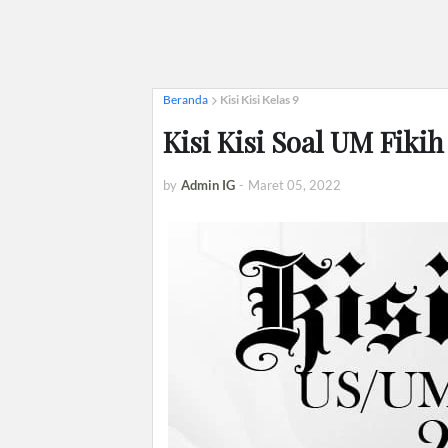
Beranda
Kisi Kisi Kelas 9
Kisi Kisi Soal UM Fiki
by
Admin IG
-
Maret 05, 2022