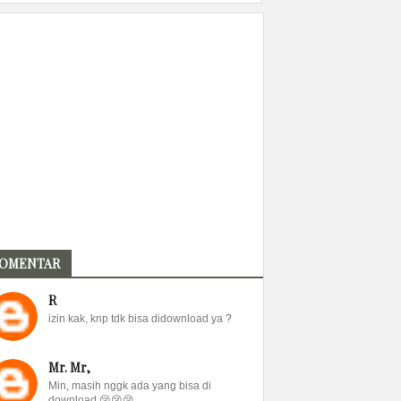
OMENTAR
R
izin kak, knp tdk bisa didownload ya ?
Mr. Mr,
Min, masih nggk ada yang bisa di
download 😢😢😢