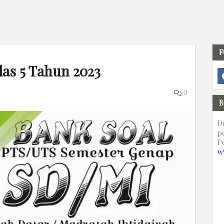
F
las 5 Tahun 2023
0
B
D
p
P
w