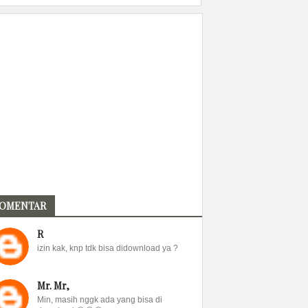
OMENTAR
R
izin kak, knp tdk bisa didownload ya ?
Mr. Mr,
Min, masih nggk ada yang bisa di