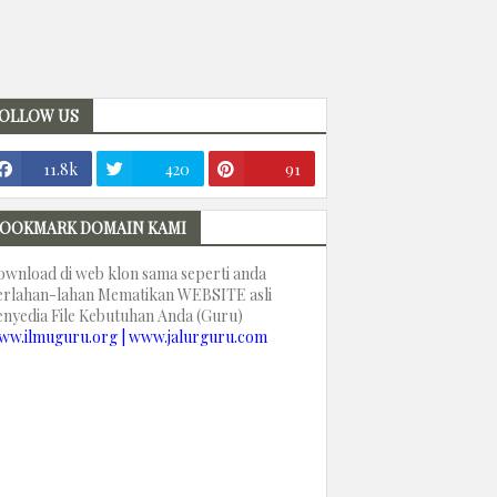
OLLOW US
11.8k
420
91
OOKMARK DOMAIN KAMI
ownload di web klon sama seperti anda
erlahan-lahan Mematikan WEBSITE asli
enyedia File Kebutuhan Anda (Guru)
ww.ilmuguru.org | www.jalurguru.com