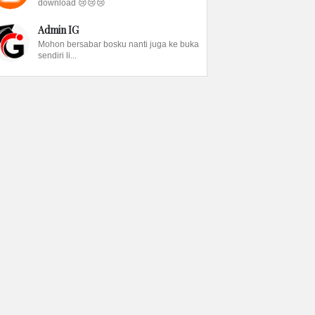
download 😢😢😢
Admin IG
Mohon bersabar bosku nanti juga ke buka
sendiri li...