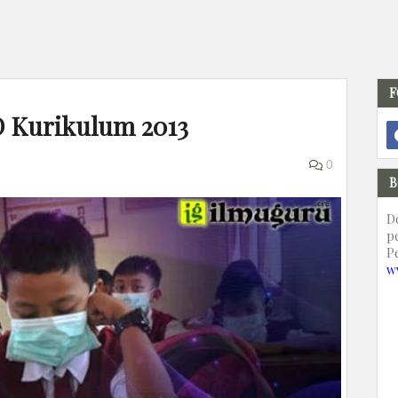
F
SD Kurikulum 2013
0
B
D
p
P
w