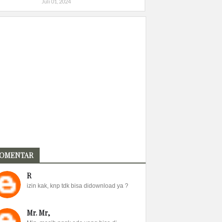
Juli 01, 2024
OMENTAR
R
izin kak, knp tdk bisa didownload ya ?
Mr. Mr,