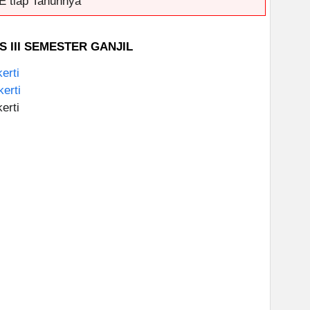
E tiap Tahunnya
 III SEMESTER GANJIL
erti
erti
erti