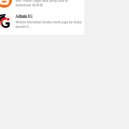
Min, masih nggk ada yang bisa di
download 😢😢😢
Admin IG
Mohon bersabar bosku nanti juga ke buka
sendiri li...