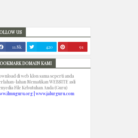
OLLOW US
11.8k
420
91
OOKMARK DOMAIN KAMI
ownload di web klon sama seperti anda
erlahan-lahan Mematikan WEBSITE asli
enyedia File Kebutuhan Anda (Guru)
ww.ilmuguru.org | www.jalurguru.com