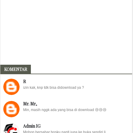
KOMENTAR
R
izin kak, knp tdk bisa didownload ya ?
Mr. Mr,
Min, masih nggk ada yang bisa di download 😢😢😢
Admin IG
Mohon bersabar bosku nanti juga ke buka sendiri li...