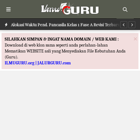
Alokasi Waktu Pend. Pancasila Kelas 1 Fase A Revisi Terbaru
Alokasi Waktu PJOK Kelas 1 Fase A Revisi Terbaru
Al
×
SILAHKAN SIMPAN & INGAT NAMA DOMAIN / WEB KAMI :
Download di web klon sama seperti anda perlahan-lahan
Mematikan WEBSITE asli yang Menyediakan File Kebutuhan Anda
(Guru).
ILMUGURU.org | JALURGURU.com