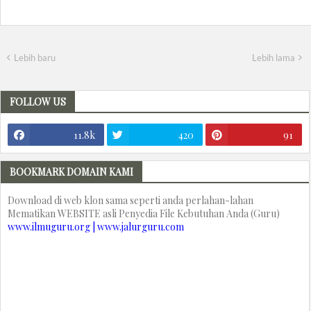
Lebih baru
Lebih lama
FOLLOW US
11.8k
420
91
BOOKMARK DOMAIN KAMI
Download di web klon sama seperti anda perlahan-lahan
Mematikan WEBSITE asli Penyedia File Kebutuhan Anda (Guru)
www.ilmuguru.org | www.jalurguru.com