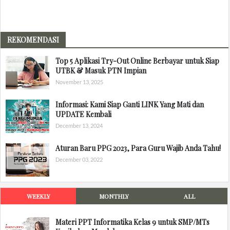
REKOMENDASI
Top 5 Aplikasi Try-Out Online Berbayar untuk Siap
UTBK & Masuk PTN Impian
November 13, 2025
Informasi: Kami Siap Ganti LINK Yang Mati dan
UPDATE Kembali
December 13, 2024
Aturan Baru PPG 2023, Para Guru Wajib Anda Tahu!
December 03, 2022
WEEKLY
MONTHLY
ALL
Materi PPT Informatika Kelas 9 untuk SMP/MTs