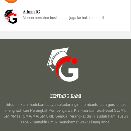
Admin IG
Mohon bersabar bosku nanti juga ke buka sendiri li...
TENTANG KAMI
Situs ini kami hadirkan hanya sekedar ingin membantu para guru untuk
menghadirkan Perangkat Pembelajaran, Kisi-Kisi dan Soal-Soal SD/MI,
SMP/MTs, SMA/MA/SMK dll. Semua Perangkat disini sudah kami susun
sebaik mungkin untuk menghemat waktu luang anda.