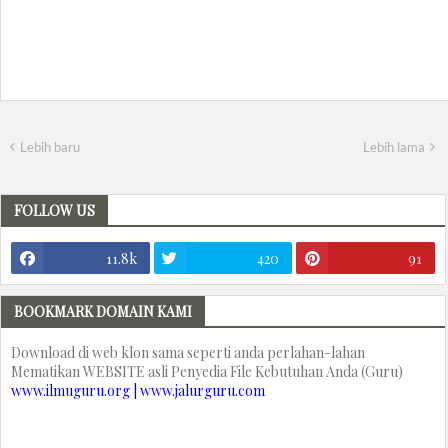
Lebih baru
Lebih lama
FOLLOW US
11.8k
420
91
BOOKMARK DOMAIN KAMI
Download di web klon sama seperti anda perlahan-lahan
Mematikan WEBSITE asli Penyedia File Kebutuhan Anda (Guru)
www.ilmuguru.org | www.jalurguru.com