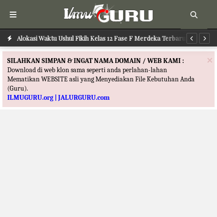
Alokasi Waktu Ushul Fikih Kelas 12 Fase F Merdeka Terbaru
Alokasi Waktu Ilmu Tafsir Kelas 12 Fase F Merdeka Terbaru
Al
×
SILAHKAN SIMPAN & INGAT NAMA DOMAIN / WEB KAMI :
Download di web klon sama seperti anda perlahan-lahan
Mematikan WEBSITE asli yang Menyediakan File Kebutuhan Anda
(Guru).
ILMUGURU.org | JALURGURU.com