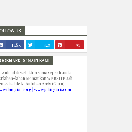
OLLOW US
11.8k
420
91
OOKMARK DOMAIN KAMI
ownload di web klon sama seperti anda
erlahan-lahan Mematikan WEBSITE asli
enyedia File Kebutuhan Anda (Guru)
ww.ilmuguru.org | www.jalurguru.com