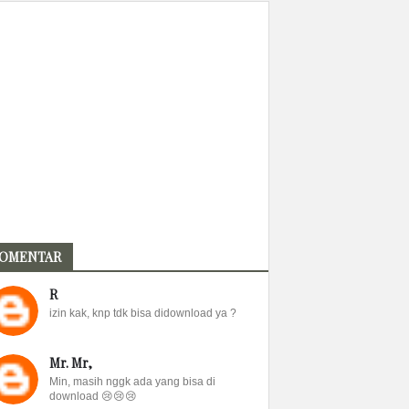
OMENTAR
R
izin kak, knp tdk bisa didownload ya ?
Mr. Mr,
Min, masih nggk ada yang bisa di
download 😢😢😢