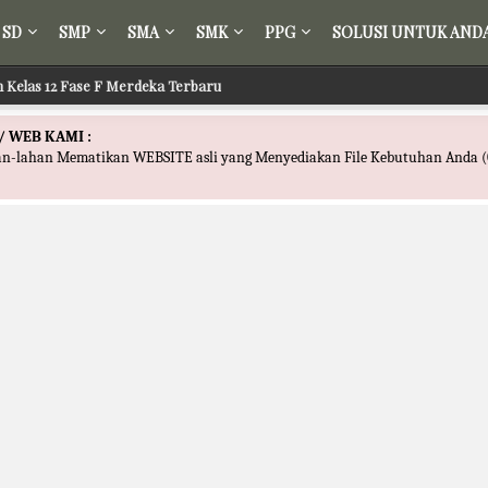
SD
SMP
SMA
SMK
PPG
SOLUSI UNTUK AND
ih Kelas 12 Fase F Merdeka Terbaru
 Tafsir Kelas 12 Fase F Merdeka Terbaru
/ WEB KAMI :
han-lahan Mematikan WEBSITE asli yang Menyediakan File Kebutuhan Anda (