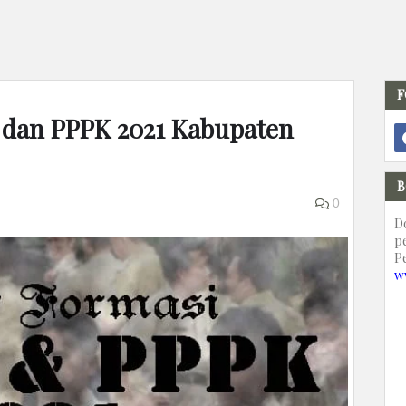
F
 dan PPPK 2021 Kabupaten
B
0
D
p
P
w