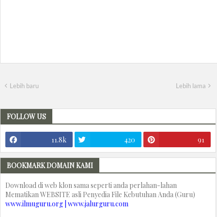
Lebih baru
Lebih lama
FOLLOW US
11.8k
420
91
BOOKMARK DOMAIN KAMI
Download di web klon sama seperti anda perlahan-lahan
Mematikan WEBSITE asli Penyedia File Kebutuhan Anda (Guru)
www.ilmuguru.org | www.jalurguru.com