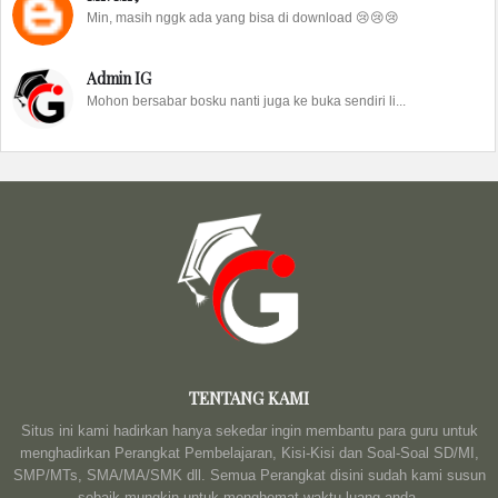
Min, masih nggk ada yang bisa di download 😢😢😢
Admin IG
Mohon bersabar bosku nanti juga ke buka sendiri li...
TENTANG KAMI
Situs ini kami hadirkan hanya sekedar ingin membantu para guru untuk
menghadirkan Perangkat Pembelajaran, Kisi-Kisi dan Soal-Soal SD/MI,
SMP/MTs, SMA/MA/SMK dll. Semua Perangkat disini sudah kami susun
sebaik mungkin untuk menghemat waktu luang anda.