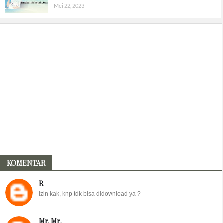
Mei 22, 2023
KOMENTAR
R
izin kak, knp tdk bisa didownload ya ?
Mr. Mr,