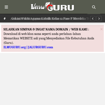
Alokasi Waktu Agama Hindu Kelas 12 Fase F Merdeka Terbaru
Alokasi Waktu Agama Katolik Kelas 12 Fase F Merdeka Terbaru
Al
×
SILAHKAN SIMPAN & INGAT NAMA DOMAIN / WEB KAMI :
Download di web klon sama seperti anda perlahan-lahan
Mematikan WEBSITE asli yang Menyediakan File Kebutuhan Anda
(Guru).
ILMUGURU.org | JALURGURU.com