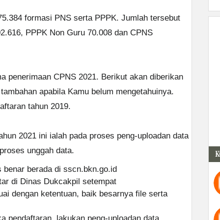
.275.384 formasi PNS serta PPPK. Jumlah tersebut
002.616, PPPK Non Guru 70.008 dan CPNS
ma penerimaan CPNS 2021. Berikut akan diberikan
i tambahan apabila Kamu belum mengetahuinya.
daftaran tahun 2019.
ahun 2021 ini ialah pada proses peng-uploadan data
 proses unggah data.
K
 benar berada di sscn.bkn.go.id
tar di Dinas Dukcakpil setempat
i dengan ketentuan, baik besarnya file serta
ka pendaftaran, lakukan peng-uploadan data