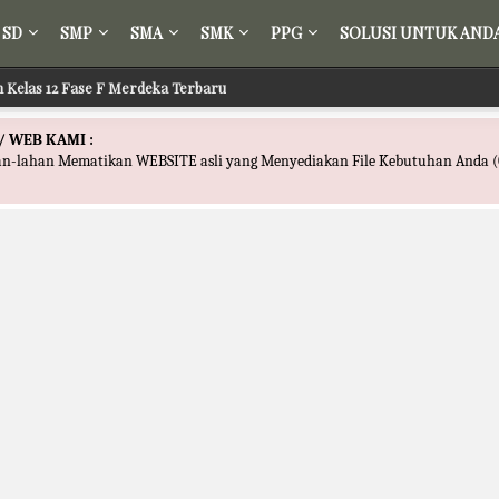
SD
SMP
SMA
SMK
PPG
SOLUSI UNTUK AND
ih Kelas 12 Fase F Merdeka Terbaru
 Tafsir Kelas 12 Fase F Merdeka Terbaru
/ WEB KAMI :
han-lahan Mematikan WEBSITE asli yang Menyediakan File Kebutuhan Anda (