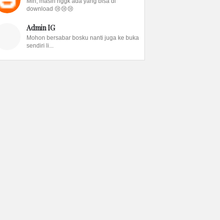
Min, masih nggk ada yang bisa di
download 😢😢😢
Admin IG
Mohon bersabar bosku nanti juga ke buka
sendiri li...