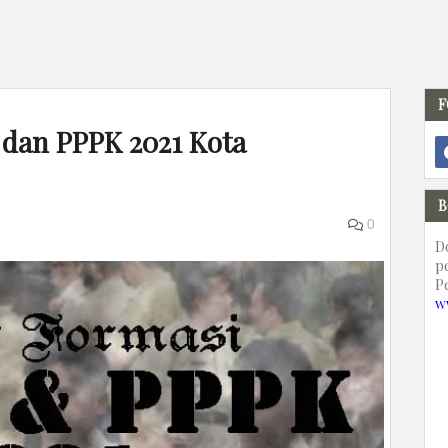
F
 dan PPPK 2021 Kota
B
0
D
p
P
w