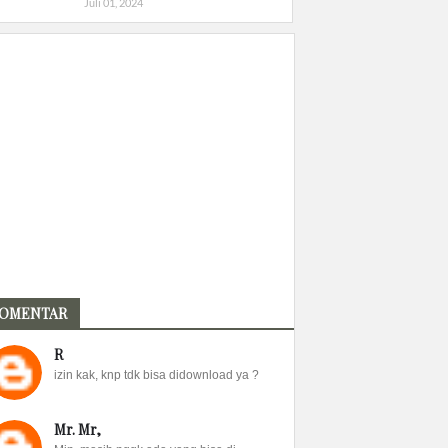
Juli 01, 2024
OMENTAR
R
izin kak, knp tdk bisa didownload ya ?
Mr. Mr,