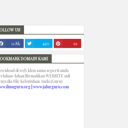
OLLOW US
11.8k
420
91
OOKMARK DOMAIN KAMI
ownload di web klon sama seperti anda
erlahan-lahan Mematikan WEBSITE asli
enyedia File Kebutuhan Anda (Guru)
ww.ilmuguru.org | www.jalurguru.com