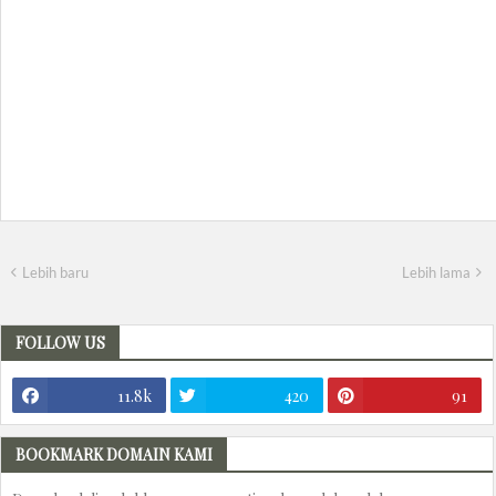
Lebih baru
Lebih lama
FOLLOW US
11.8k
420
91
BOOKMARK DOMAIN KAMI