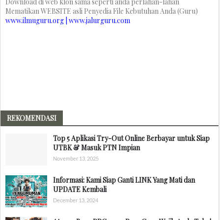
Download di web klon sama seperti anda perlahan-lahan
Mematikan WEBSITE asli Penyedia File Kebutuhan Anda (Guru)
www.ilmuguru.org | www.jalurguru.com
REKOMENDASI
Top 5 Aplikasi Try-Out Online Berbayar untuk Siap
UTBK & Masuk PTN Impian
November 13, 2025
Informasi: Kami Siap Ganti LINK Yang Mati dan
UPDATE Kembali
December 13, 2024