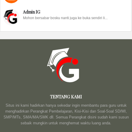
Admin IG
Mohon bersabar bosku nanti juga ke buka sendiri li...
TENTANG KAMI
Situs ini kami hadirkan hanya sekedar ingin membantu para guru untuk
menghadirkan Perangkat Pembelajaran, Kisi-Kisi dan Soal-Soal SD/MI,
SMP/MTs, SMA/MA/SMK dll. Semua Perangkat disini sudah kami susun
sebaik mungkin untuk menghemat waktu luang anda.