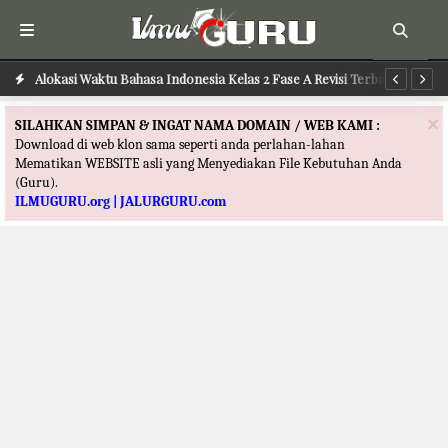
Alokasi Waktu Bahasa Indonesia Kelas 2 Fase A Revisi Terbaru
Alokasi Waktu Pend. Agama Kristen Kelas 1 Fase A Revisi Terbaru
Al
Te
×
SILAHKAN SIMPAN & INGAT NAMA DOMAIN / WEB KAMI :
Download di web klon sama seperti anda perlahan-lahan
Mematikan WEBSITE asli yang Menyediakan File Kebutuhan Anda
(Guru).
ILMUGURU.org | JALURGURU.com