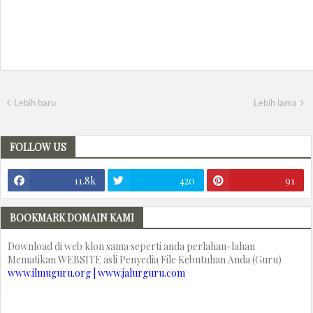
Lebih baru
Lebih lama
FOLLOW US
11.8k
420
91
BOOKMARK DOMAIN KAMI
Download di web klon sama seperti anda perlahan-lahan
Mematikan WEBSITE asli Penyedia File Kebutuhan Anda (Guru)
www.ilmuguru.org | www.jalurguru.com