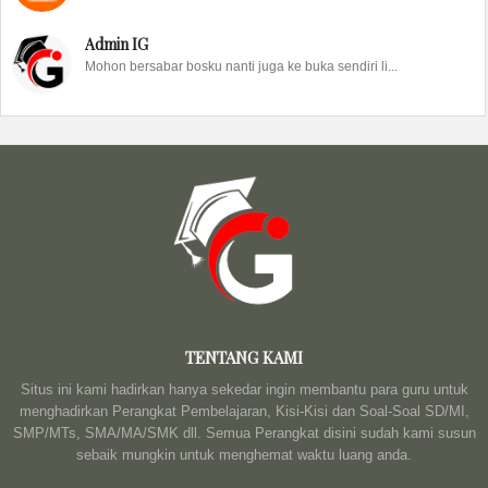
Admin IG
Mohon bersabar bosku nanti juga ke buka sendiri li...
TENTANG KAMI
Situs ini kami hadirkan hanya sekedar ingin membantu para guru untuk
menghadirkan Perangkat Pembelajaran, Kisi-Kisi dan Soal-Soal SD/MI,
SMP/MTs, SMA/MA/SMK dll. Semua Perangkat disini sudah kami susun
sebaik mungkin untuk menghemat waktu luang anda.