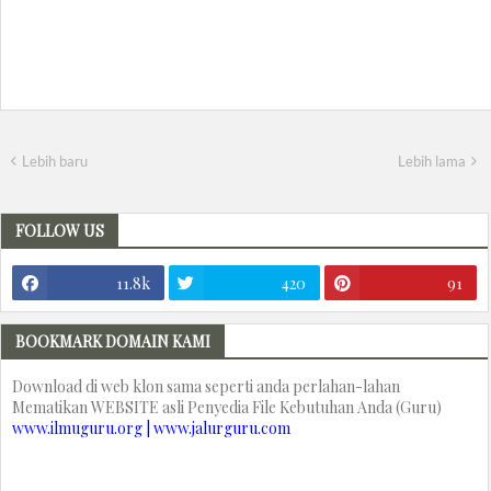
Lebih baru
Lebih lama
FOLLOW US
11.8k
420
91
BOOKMARK DOMAIN KAMI
Download di web klon sama seperti anda perlahan-lahan
Mematikan WEBSITE asli Penyedia File Kebutuhan Anda (Guru)
www.ilmuguru.org | www.jalurguru.com