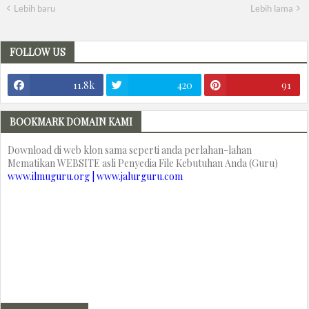
Lebih baru
Lebih lama
FOLLOW US
11.8k
420
91
BOOKMARK DOMAIN KAMI
Download di web klon sama seperti anda perlahan-lahan
Mematikan WEBSITE asli Penyedia File Kebutuhan Anda (Guru)
www.ilmuguru.org | www.jalurguru.com