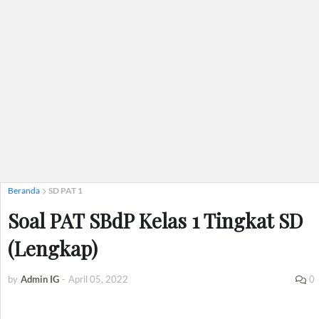
Beranda
SD PAT 1
Soal PAT SBdP Kelas 1 Tingkat SD
(Lengkap)
by
Admin IG
-
April 05, 2022
0