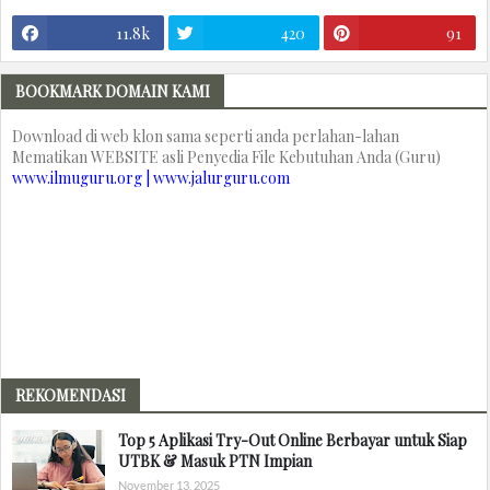
11.8k
420
91
BOOKMARK DOMAIN KAMI
Download di web klon sama seperti anda perlahan-lahan
Mematikan WEBSITE asli Penyedia File Kebutuhan Anda (Guru)
www.ilmuguru.org | www.jalurguru.com
REKOMENDASI
Top 5 Aplikasi Try-Out Online Berbayar untuk Siap
UTBK & Masuk PTN Impian
November 13, 2025