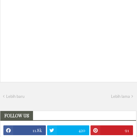
Lebih baru
Lebih lama
FOLLOW US
11.8k
420
91