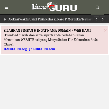
Alokasi Waktu Ushul Fikih Kelas 12 Fase F Merdeka Terbaru
Alokasi Waktu Ilmu Tafsir Kelas 12 Fase F Merdeka Terbaru
Al
×
SILAHKAN SIMPAN & INGAT NAMA DOMAIN / WEB KAMI :
Download di web klon sama seperti anda perlahan-lahan
Mematikan WEBSITE asli yang Menyediakan File Kebutuhan Anda
(Guru).
ILMUGURU.org | JALURGURU.com