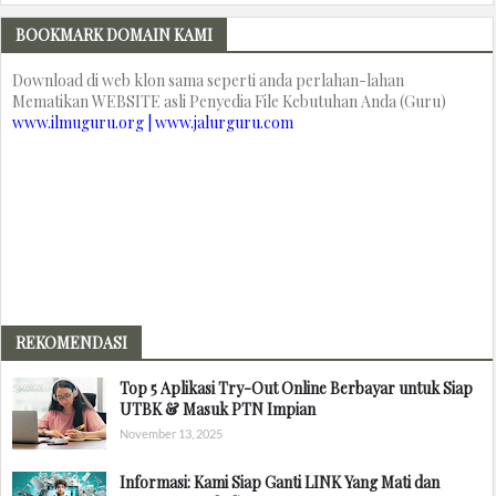
BOOKMARK DOMAIN KAMI
Download di web klon sama seperti anda perlahan-lahan
Mematikan WEBSITE asli Penyedia File Kebutuhan Anda (Guru)
www.ilmuguru.org | www.jalurguru.com
REKOMENDASI
Top 5 Aplikasi Try-Out Online Berbayar untuk Siap
UTBK & Masuk PTN Impian
November 13, 2025
Informasi: Kami Siap Ganti LINK Yang Mati dan