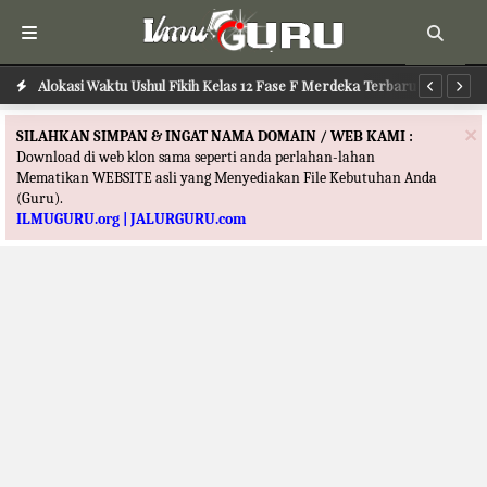
Alokasi Waktu Ilmu Tafsir Kelas 12 Fase F Merdeka Terbaru
Alokasi Waktu Ushul Fikih Kelas 12 Fase F Merdeka Terbaru
Al
×
SILAHKAN SIMPAN & INGAT NAMA DOMAIN / WEB KAMI :
Download di web klon sama seperti anda perlahan-lahan
Mematikan WEBSITE asli yang Menyediakan File Kebutuhan Anda
(Guru).
ILMUGURU.org | JALURGURU.com