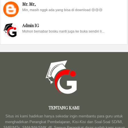
Mr. Mr,
Min, masih nggk ada yang bisa di download 😢😢😢
Admin IG
Mohon bersabar bosku nanti juga ke buka sendiri li...
TENTANG KAMI
Situs ini kami hadirkan hanya sekedar ingin membantu para guru untuk
menghadirkan Perangkat Pembelajaran, Kisi-Kisi dan Soal-Soal SD/MI,
SMP/MTs, SMA/MA/SMK dll. Semua Perangkat disini sudah kami susun