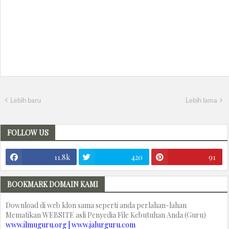
Lebih baru
Lebih lama
FOLLOW US
11.8k
420
91
BOOKMARK DOMAIN KAMI
Download di web klon sama seperti anda perlahan-lahan
Mematikan WEBSITE asli Penyedia File Kebutuhan Anda (Guru)
www.ilmuguru.org | www.jalurguru.com