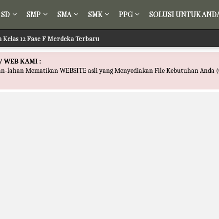
SD
SMP
SMA
SMK
PPG
SOLUSI UNTUK AND
fsir Kelas 12 Fase F Merdeka Terbaru
ikih Kelas 12 Fase F Merdeka Terbaru
/ WEB KAMI :
han-lahan Mematikan WEBSITE asli yang Menyediakan File Kebutuhan Anda (