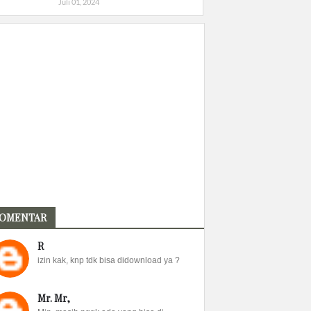
Juli 01, 2024
OMENTAR
R
izin kak, knp tdk bisa didownload ya ?
Mr. Mr,