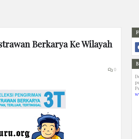
F
strawan Berkarya Ke Wilayah
B
0
D
p
P
w