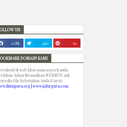
OLLOW US
11.8k
420
91
OOKMARK DOMAIN KAMI
ownload di web klon sama seperti anda
erlahan-lahan Mematikan WEBSITE asli
enyedia File Kebutuhan Anda (Guru)
ww.ilmuguru.org | www.jalurguru.com