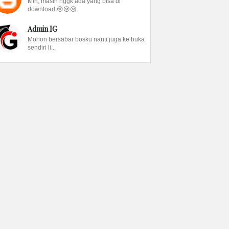
Min, masih nggk ada yang bisa di
download 😢😢😢
Admin IG
Mohon bersabar bosku nanti juga ke buka
sendiri li...