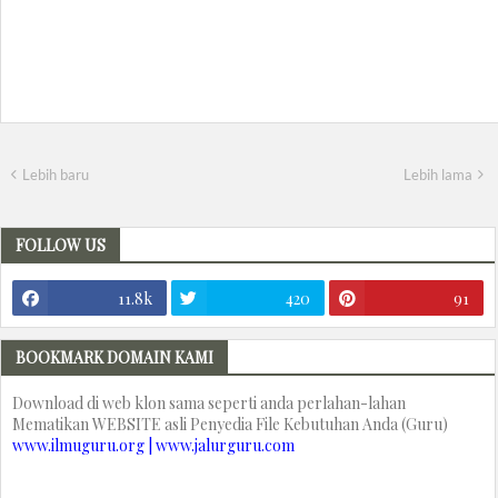
Lebih baru
Lebih lama
FOLLOW US
11.8k
420
91
BOOKMARK DOMAIN KAMI
Download di web klon sama seperti anda perlahan-lahan
Mematikan WEBSITE asli Penyedia File Kebutuhan Anda (Guru)
www.ilmuguru.org | www.jalurguru.com