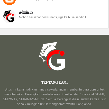
Admin IG
Mohon bersabar bosku nanti juga ke buka sendiri li...
TENTANG KAMI
Situs ini kami hadirkan hanya sekedar ingin membantu para guru untuk
menghadirkan Perangkat Pembelajaran, Kisi-Kisi dan Soal-Soal SD/MI,
SMP/MTs, SMA/MA/SMK dll. Semua Perangkat disini sudah kami susun
sebaik mungkin untuk menghemat waktu luang anda.